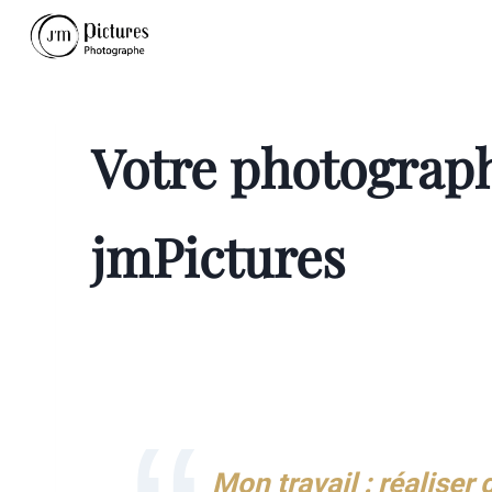
Aller
au
contenu
Votre
photograph
jmPictures
Mon travail : réalise