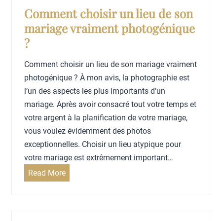
d
e
e
Comment choisir un lieu de son
g
r
s
mariage vraiment photogénique
e
l
d
?
t
e
’
m
j
o
Comment choisir un lieu de son mariage vraiment
a
o
b
photogénique ? À mon avis, la photographie est
r
u
j
l’un des aspects les plus importants d’un
i
r
e
mariage. Après avoir consacré tout votre temps et
a
d
t
votre argent à la planification de votre mariage,
g
u
s
vous voulez évidemment des photos
e
m
o
exceptionnelles. Choisir un lieu atypique pour
a
r
votre mariage est extrêmement important…
r
i
C
Read More
i
g
o
a
i
m
g
n
m
e