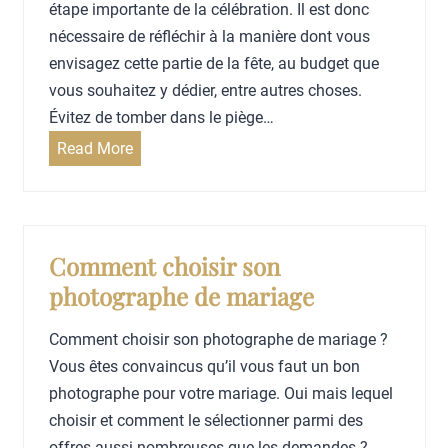
t
m
étape importante de la célébration. Il est donc
c
b
nécessaire de réfléchir à la manière dont vous
o
a
envisagez cette partie de la fête, au budget que
m
u
vous souhaitez y dédier, entre autres choses.
i
c
Évitez de tomber dans le piège…
t
h
C
Read More
é
e
o
r
m
u
m
n
e
Comment choisir son
p
n
photographe de mariage
h
t
o
b
Comment choisir son photographe de mariage ?
t
i
Vous êtes convaincus qu’il vous faut un bon
o
e
photographe pour votre mariage. Oui mais lequel
g
n
choisir et comment le sélectionner parmi des
r
c
offres aussi nombreuses que les demandes ?