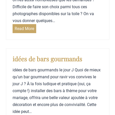
a
h
Difficile de faire son choix parmi tous ces
p
o
photographes disponibles sur la toile ? On va
h
i
vous donner quelques…
e
s
C
Read More
d
i
o
e
r
m
m
v
m
a
o
e
idées de bars gourmands
r
t
n
i
r
idées de bars gourmands le jour J Quoi de mieux
t
a
e
qu’un bar gourmand pour ravir vos convives le
c
g
r
jour J ? À la fois ludique et pratique (oui, ça
h
e
e
compte !) installer des bars à thème pour votre
o
?
p
mariage, offrira une belle valeur ajoutée à votre
i
a
décoration et encore plus de convivialité. Cette
s
s
idée peut…
i