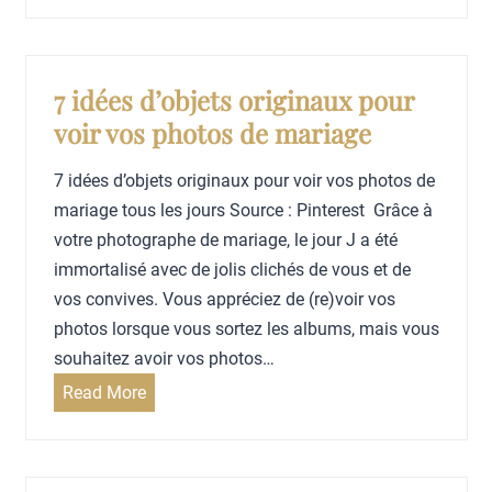
v
e
m
i
n
m
t
d
e
7 idées d’objets originaux pour
é
é
n
voir vos photos de mariage
s
f
t
d
i
n
7 idées d’objets originaux pour voir vos photos de
u
n
e
mariage tous les jours Source : Pinterest Grâce à
m
i
p
votre photographe de mariage, le jour J a été
a
r
a
immortalisé avec de jolis clichés de vous et de
r
v
s
vos convives. Vous appréciez de (re)voir vos
i
o
s
photos lorsque vous sortez les albums, mais vous
a
t
t
souhaitez avoir vos photos…
g
r
r
7
Read More
e
e
e
i
?
b
s
d
u
s
é