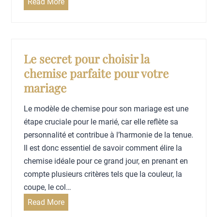
C
Read More
s
e
l
q
i
u
e
e
Le secret pour choisir la
u
j
chemise parfaite pour votre
x
’
mariage
a
a
t
i
Le modèle de chemise pour son mariage est une
y
a
étape cruciale pour le marié, car elle reflète sa
p
p
personnalité et contribue à l’harmonie de la tenue.
i
p
Il est donc essentiel de savoir comment élire la
q
r
chemise idéale pour ce grand jour, en prenant en
u
i
compte plusieurs critères tels que la couleur, la
e
s
coupe, le col…
s
d
L
Read More
p
e
e