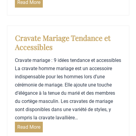
l
L
Read More
i
e
e
é
u
s
e
r
a
s
c
Cravate Mariage Tendance et
s
c
Accessibles
é
e
c
s
Cravate mariage : 9 idées tendance et accessibles
h
s
La cravate homme mariage est un accessoire
é
o
indispensable pour les hommes lors d’une
e
i
cérémonie de mariage. Elle ajoute une touche
s
r
d’élégance à la tenue du marié et des membres
e
du cortège masculin. Les cravates de mariage
s
sont disponibles dans une variété de styles, y
p
compris la cravate lavallière…
o
C
Read More
u
r