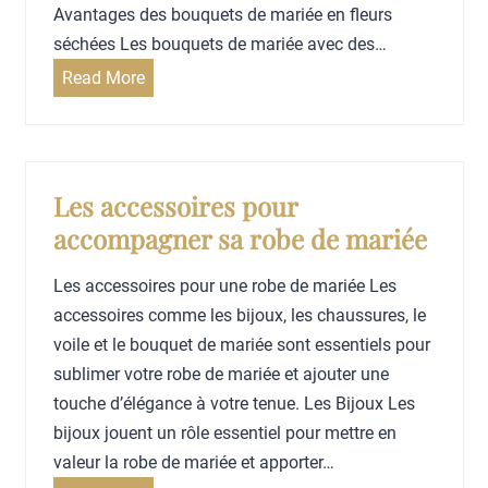
e
Avantages des bouquets de mariée en fleurs
h
séchées Les bouquets de mariée avec des…
a
u
B
Read More
s
o
s
u
u
q
r
u
Les accessoires pour
e
e
accompagner sa robe de mariée
p
t
o
m
Les accessoires pour une robe de mariée Les
u
a
accessoires comme les bijoux, les chaussures, le
r
r
voile et le bouquet de mariée sont essentiels pour
l
i
sublimer votre robe de mariée et ajouter une
a
é
touche d’élégance à votre tenue. Les Bijoux Les
m
e
bijoux jouent un rôle essentiel pour mettre en
a
f
valeur la robe de mariée et apporter…
r