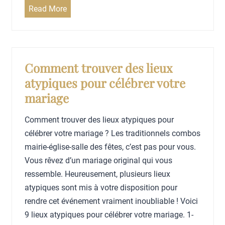
d
r
i
Read More
e
s
d
m
o
é
a
n
e
r
p
s
Comment trouver des lieux
i
h
d
atypiques pour célébrer votre
a
o
e
mariage
g
t
b
e
o
a
Comment trouver des lieux atypiques pour
?
g
r
célébrer votre mariage ? Les traditionnels combos
r
s
mairie-église-salle des fêtes, c’est pas pour vous.
a
g
Vous rêvez d’un mariage original qui vous
p
o
ressemble. Heureusement, plusieurs lieux
h
u
atypiques sont mis à votre disposition pour
e
r
rendre cet événement vraiment inoubliable ! Voici
d
m
9 lieux atypiques pour célébrer votre mariage. 1-
e