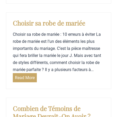
r
a
a
v
c
a
Choisir sa robe de mariée
c
t
o
Choisir sa robe de mariée : 10 erreurs à éviter La
e
m
robe de mariée est l’un des éléments les plus
M
p
importants du mariage. C’est la pièce maîtresse
a
a
qui fera briller la mariée le jour J. Mais avec tant
r
g
de styles différents, comment choisir la robe de
i
n
mariée parfaite ? Il y a plusieurs facteurs à…
a
e
g
C
Read More
r
e
h
s
T
o
a
e
i
r
n
s
Combien de Témoins de
o
d
i
Mariage Devrait-On Avoir ?