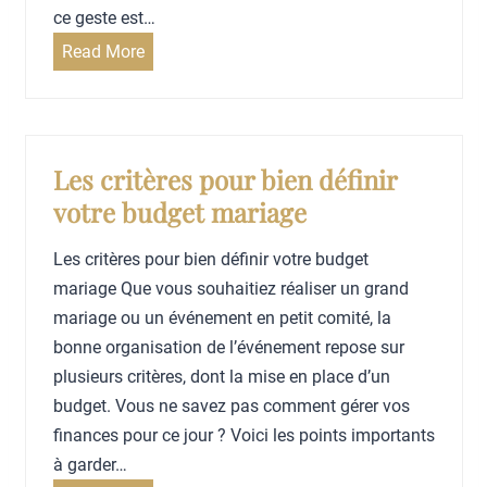
n
p
ce geste est…
v
e
C
Read More
i
r
o
t
l
m
é
e
m
s
s
e
Les critères pour bien définir
e
n
votre budget mariage
n
t
f
r
Les critères pour bien définir votre budget
a
é
mariage Que vous souhaitiez réaliser un grand
n
c
mariage ou un événement en petit comité, la
t
u
bonne organisation de l’événement repose sur
s
p
plusieurs critères, dont la mise en place d’un
à
é
budget. Vous ne savez pas comment gérer vos
v
r
finances pour ce jour ? Voici les points importants
o
e
à garder…
t