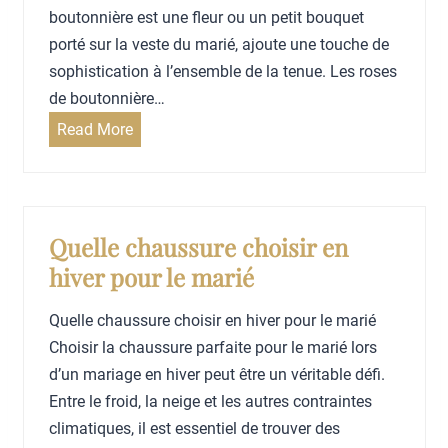
D
b
boutonnière est une fleur ou un petit bouquet
e
o
porté sur la veste du marié, ajoute une touche de
v
u
sophistication à l’ensemble de la tenue. Les roses
r
q
de boutonnière…
a
u
B
Read More
i
e
o
t
t
u
-
?
t
O
o
Quelle chaussure choisir en
n
n
hiver pour le marié
A
n
v
i
Quelle chaussure choisir en hiver pour le marié
o
è
Choisir la chaussure parfaite pour le marié lors
i
r
d’un mariage en hiver peut être un véritable défi.
r
e
Entre le froid, la neige et les autres contraintes
?
s
climatiques, il est essentiel de trouver des