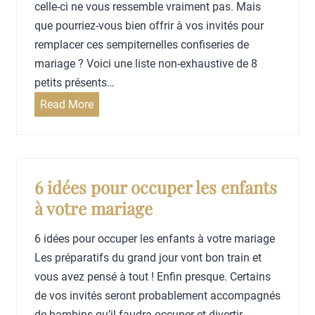
i
u
celle-ci ne vous ressemble vraiment pas. Mais
e
i
que pourriez-vous bien offrir à vos invités pour
n
r
remplacer ces sempiternelles confiseries de
t
e
mariage ? Voici une liste non-exhaustive de 8
p
v
petits présents…
a
o
8
Read More
s
t
c
p
r
a
r
e
d
e
b
e
6 idées pour occuper les enfants
n
u
a
à votre mariage
d
d
u
r
g
x
6 idées pour occuper les enfants à votre mariage
e
e
g
Les préparatifs du grand jour vont bon train et
d
t
o
vous avez pensé à tout ! Enfin presque. Certains
e
m
u
de vos invités seront probablement accompagnés
p
a
r
de bambins qu’il faudra occuper et divertir