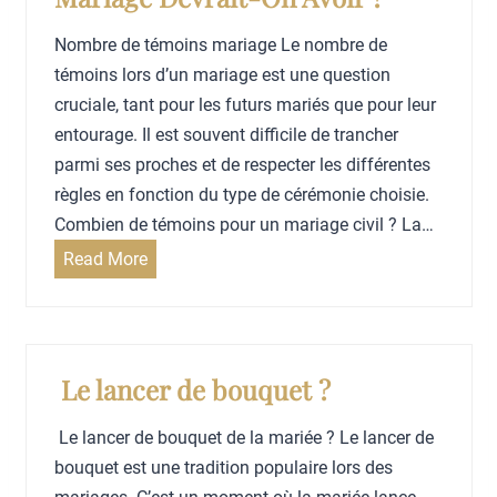
b
a
r
e
n
s
Nombre de témoins mariage Le nombre de
d
c
a
témoins lors d’un mariage est une question
e
e
r
cruciale, tant pour les futurs mariés que pour leur
m
e
o
entourage. Il est souvent difficile de trancher
a
t
b
parmi ses proches et de respecter les différentes
r
A
e
règles en fonction du type de cérémonie choisie.
i
c
d
Combien de témoins pour un mariage civil ? La…
é
c
e
C
Read More
e
e
m
o
s
a
m
s
r
b
i
i
i
Le lancer de bouquet ?
b
é
e
l
e
Le lancer de bouquet de la mariée ? Le lancer de
n
e
bouquet est une tradition populaire lors des
d
s