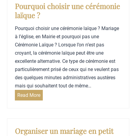
a
e
Pourquoi choisir une cérémonie
u
n
laïque ?
x
t
p
c
Pourquoi choisir une cérémonie laïque ? Mariage
o
h
à l’église, en Mairie et pourquoi pas une
u
o
Cérémonie Laïque ? Lorsque l’on n’est pas
r
i
croyant, la cérémonie laïque peut être une
v
s
excellente alternative. Ce type de cérémonie est
o
i
particulièrement prisé de ceux qui ne veulent pas
i
r
des quelques minutes administratives austères
r
u
mais qui souhaitent tout de même…
v
n
P
Read More
o
l
o
s
i
u
p
e
r
h
u
q
Organiser un mariage en petit
o
d
u