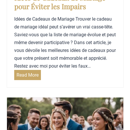
o
r
pour Éviter les Impairs
u
i
r
f
Idées de Cadeaux de Mariage Trouver le cadeau
l
s
de mariage idéal peut s’avérer un vrai casse-tête.
e
d
Saviez-vous que la liste de mariage évolue et peut
m
e
même devenir participative ? Dans cet article, je
a
s
vous dévoile les meilleures idées de cadeaux pour
r
p
que votre présent soit mémorable et apprécié.
i
h
Restez avec moi pour éviter les faux…
é
o
I
Read More
t
d
o
é
g
e
r
s
a
d
p
e
h
C