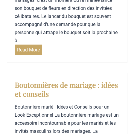
mariages. C’est un moment où la mariée lance
e
son bouquet de fleurs en direction des invitées
T
célibataires. Le lancer du bouquet est souvent
é
accompagné d’une demande pour que la
m
personne qui attrape le bouquet soit la prochaine
o
à…
i
n
Read More
s
L
d
e
e
l
M
a
Boutonnières de mariage : idées
a
n
et conseils
r
c
i
e
Boutonnière marié : Idées et Conseils pour un
a
r
Look Exceptionnel La boutonnière mariage est un
g
d
accessoire incontournable pour les mariés et les
e
e
invités masculins lors des mariages. La