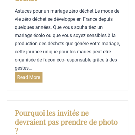
Astuces pour un mariage zéro déchet Le mode de
vie zéro déchet se développe en France depuis
quelques années. Que vous souhaitiez un
mariage écolo ou que vous soyez sensibles à la
production des déchets que génère votre mariage,
cette journée unique pour les mariés peut être
organisée de façon éco-responsable grâce à des
gestes…
A
Read More
s
t
u
c
Pourquoi les invités ne
e
devraient pas prendre de photo
s
?
p