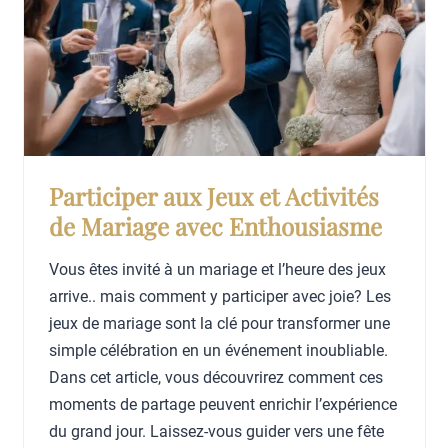
e
a
s
d
d
e
e
a
m
u
a
x
r
d
Participer aux Jeux et Activités
i
e
de Mariage avec Enthousiasme
a
M
g
a
Vous êtes invité à un mariage et l’heure des jeux
e
r
arrive.. mais comment y participer avec joie? Les
i
jeux de mariage sont la clé pour transformer une
a
simple célébration en un événement inoubliable.
g
Dans cet article, vous découvrirez comment ces
e
moments de partage peuvent enrichir l’expérience
p
du grand jour. Laissez-vous guider vers une fête