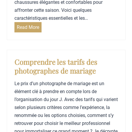
d
chaussures élégantes et confortables pour
e
affronter cette saison. Voici quelques
m
caractéristiques essentielles et les…
a
Q
Read More
r
u
i
e
a
l
g
l
Comprendre les tarifs des
e
e
photographes de mariage
:
c
i
h
Le prix d’un photographe de mariage est un
d
a
élément clé à prendre en compte lors de
é
u
l’organisation du jour J. Avec des tarifs qui varient
e
s
selon plusieurs critères comme l’expérience, la
s
s
renommée ou les options choisies, comment s’y
e
u
retrouver pour choisir le meilleur professionnel
t
r
pour immortaliser ce grand moment ? Je décrypte