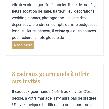
d
e
vite devenir un gouffre financier. Robe de mariée,
é
s
fleurs, location de salle, traiteur, lieu, décorations,
c
i
wedding planner, photographe… la liste des
h
n
dépenses à prendre en compte dans le budget est
e
v
longue. Heureusement, il existe quelques astuces
t
i
pour réduire la note globale de…
t
C
Read More
é
o
s
m
n
m
e
e
8 cadeaux gourmands à offrir
d
n
aux invités
e
t
v
r
8 cadeaux gourmands à offrir aux invités C’est
r
é
décidé, à votre mariage, il n’y aura pas de dragées
a
d
! Suivre quelques traditions pourquoi pas, mais