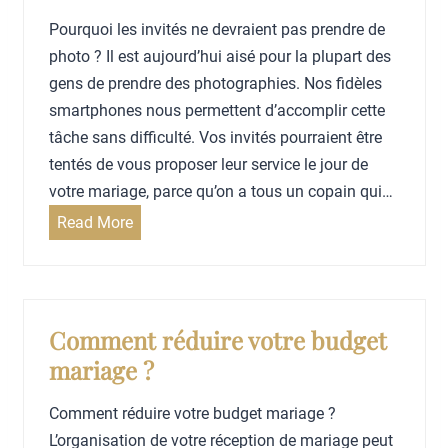
o
Pourquoi les invités ne devraient pas prendre de
u
photo ? Il est aujourd’hui aisé pour la plupart des
r
gens de prendre des photographies. Nos fidèles
u
smartphones nous permettent d’accomplir cette
n
tâche sans difficulté. Vos invités pourraient être
m
tentés de vous proposer leur service le jour de
a
votre mariage, parce qu’on a tous un copain qui…
r
P
Read More
i
o
a
u
g
r
e
q
Comment réduire votre budget
z
u
mariage ?
é
o
r
i
Comment réduire votre budget mariage ?
o
l
L’organisation de votre réception de mariage peut