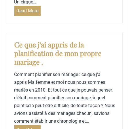
a
Un cirque…
m
n
C
Read More
a
d
o
r
s
m
i
m
a
e
Ce que j’ai appris de la
g
n
planification de mon propre
e
t
mariage .
t
r
Comment planifier son mariage : ce que j’ai
o
appris Ma femme et moi nous nous sommes
u
mariés en 2010. Et tout ce que je pouvais penser,
v
c’était comment planifier son mariage, à quel
e
point cela peut être difficile, de toute façon ? Nous
r
avions assisté à des mariages chacun, savions
d
comment établir une chronologie et…
e