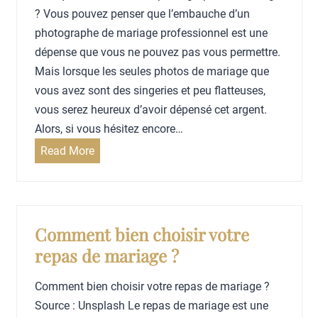
e
m
r
? Vous pouvez penser que l’embauche d’un
n
o
u
photographe de mariage professionnel est une
t
n
n
dépense que vous ne pouvez pas vous permettre.
p
i
m
Mais lorsque les seules photos de mariage que
h
e
a
vous avez sont des singeries et peu flatteuses,
o
l
r
vous serez heureux d’avoir dépensé cet argent.
t
a
i
Alors, si vous hésitez encore…
o
ï
a
P
Read More
g
q
g
o
é
u
e
u
n
e
e
r
i
?
n
q
Comment bien choisir votre
q
p
u
repas de mariage ?
u
e
o
e
t
i
Comment bien choisir votre repas de mariage ?
?
i
e
Source : Unsplash Le repas de mariage est une