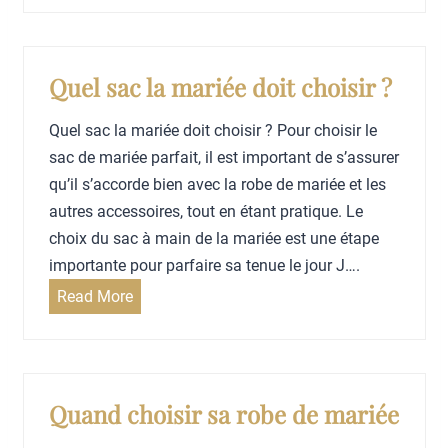
o
l
s
u
a
e
r
p
c
Quel sac la mariée doit choisir ?
c
l
r
é
a
Quel sac la mariée doit choisir ? Pour choisir le
e
l
n
sac de mariée parfait, il est important de s’assurer
t
é
i
qu’il s’accorde bien avec la robe de mariée et les
p
b
f
autres accessoires, tout en étant pratique. Le
o
r
i
choix du sac à main de la mariée est une étape
u
e
c
importante pour parfaire sa tenue le jour J….
r
r
a
c
Q
Read More
v
t
h
u
o
i
o
e
t
o
i
l
r
n
s
s
Quand choisir sa robe de mariée
e
d
i
a
m
e