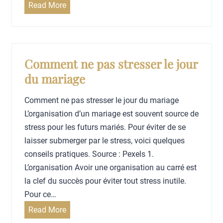
r
L
Read More
r
l
e
e
e
s
m
s
c
a
p
r
Comment ne pas stresser le jour
r
h
i
du mariage
i
o
t
a
t
è
Comment ne pas stresser le jour du mariage
g
o
r
L’organisation d’un mariage est souvent source de
e
s
e
stress pour les futurs mariés. Pour éviter de se
d
s
laisser submerger par le stress, voici quelques
e
p
conseils pratiques. Source : Pexels 1.
v
o
L’organisation Avoir une organisation au carré est
o
u
la clef du succès pour éviter tout stress inutile.
s
r
Pour ce…
i
b
C
Read More
n
i
o