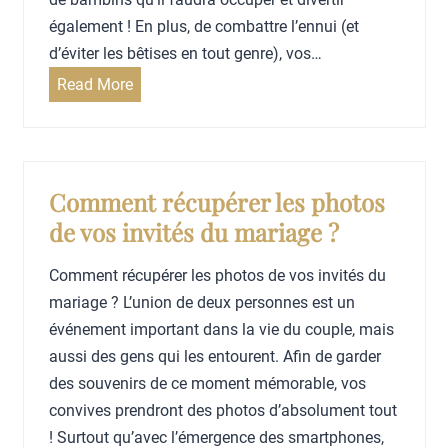
h
r
m
également ! En plus, de combattre l’ennui (et
o
i
a
d’éviter les bêtises en tout genre), vos…
t
a
n
6
Read More
o
g
d
i
?
e
s
d
?
à
é
o
e
Comment récupérer les photos
f
s
de vos invités du mariage ?
f
p
r
o
Comment récupérer les photos de vos invités du
i
u
mariage ? L’union de deux personnes est un
r
r
événement important dans la vie du couple, mais
a
o
aussi des gens qui les entourent. Afin de garder
u
c
des souvenirs de ce moment mémorable, vos
x
c
convives prendront des photos d’absolument tout
i
u
! Surtout qu’avec l’émergence des smartphones,