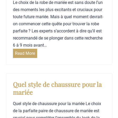
r
Le choix de la robe de mariée est sans doute l’un
c
a
m
l
des moments les plus excitants et cruciaux pour
l
r
o
a
toute future mariée. Mais à quel moment devrait-
a
i
n
c
on commencer cette quête pour trouver la robe
m
a
p
h
parfaite ? Les experts s’accordent à dire qu’il est
a
g
r
e
recommandé de se plonger dans cette recherche
r
e
o
m
6 à 9 mois avant…
i
p
i
é
Q
Read More
r
s
e
u
e
e
d
a
m
p
o
n
a
a
i
d
Quel style de chaussure pour la
r
r
t
c
mariée
i
f
c
h
a
a
h
o
Quel style de chaussure pour la mariée Le choix
g
i
o
i
de la parfaite paire de chaussure de mariée est
e
t
i
s
crucial pour compléter l’ensemble du look de la