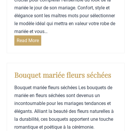
.
e
s
i
mariée le jour de son mariage. Confort, style et
p
i
r
élégance sont les maîtres mots pour sélectionner
o
r
s
le modèle idéal qui mettra en valeur votre robe de
u
?
a
mariée et vous…
r
r
Q
Read More
v
o
u
o
b
e
t
e
l
r
d
s
Bouquet mariée fleurs séchées
e
e
t
m
m
Bouquet mariée fleurs séchées Les bouquets de
y
a
a
mariée en fleurs séchées sont devenus un
l
r
r
incontournable pour les mariages tendances et
e
i
i
élégants. Alliant la beauté des fleurs naturelles à
d
a
é
la durabilité, ces bouquets apportent une touche
e
g
e
romantique et poétique à la cérémonie.
c