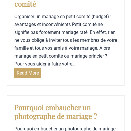
comité
t
e
o
o
s
i
Organiser un mariage en petit comité (budget) :
s
o
c
avantages et inconvénients Petit comité ne
d
n
h
signifie pas forcément mariage raté. En effet, rien
e
m
o
ne vous oblige à inviter tous les membres de votre
m
a
i
famille et tous vos amis à votre mariage. Alors
a
r
s
mariage en petit comité ou mariage princier ?
r
i
i
Pour vous aider à faire votre…
i
a
r
O
Read More
a
g
u
r
g
e
n
g
e
v
e
a
r
c
n
Pourquoi embaucher un
a
é
i
photographe de mariage ?
i
r
s
m
é
e
Pourquoi embaucher un photographe de mariage